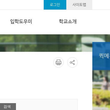
로그인
사이트맵
입학도우미
학교소개
퀵메