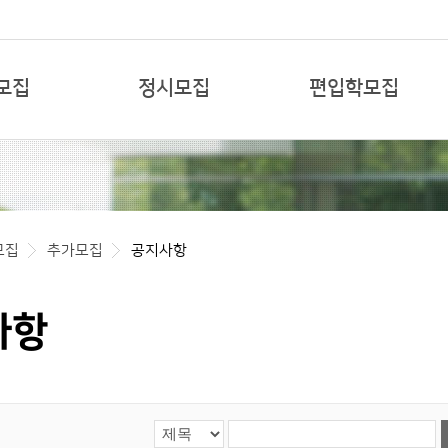
본문 바로가기
모집
정시모집
편입학모집
모집
추가모집
공지사항
사항