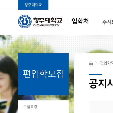
청주대학교
입학처
수시
학생중심 글로벌대학
편입학
편입학모집
청주대학교 입학처
공지
모집요강