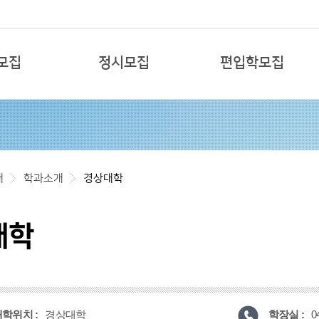
본문 바로가기
모집
정시모집
편입학모집
개
학과소개
경상대학
대학
학위치 :
학장실 :
경상대학
0