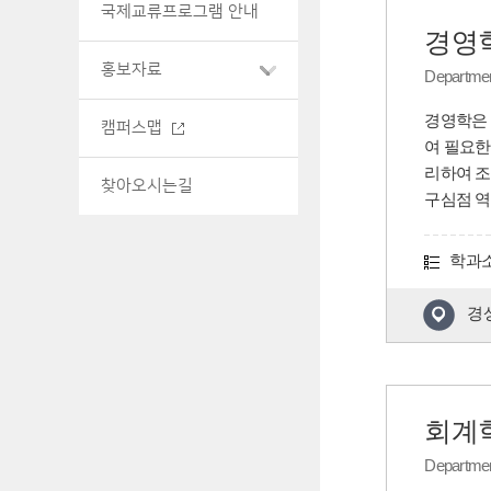
국제교류프로그램 안내
경영
홍보자료
Departmen
경영학은 
캠퍼스맵
여 필요한
리하여 조
찾아오시는길
구심점 역
학과
경상
회계
Departmen