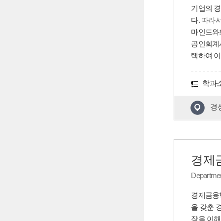
기업의 경
다. 따라
마인드와회
공인회계사
택하여 이
학과
경상
경제
Departmen
경제금융학
을 갖춘 
장을 이해