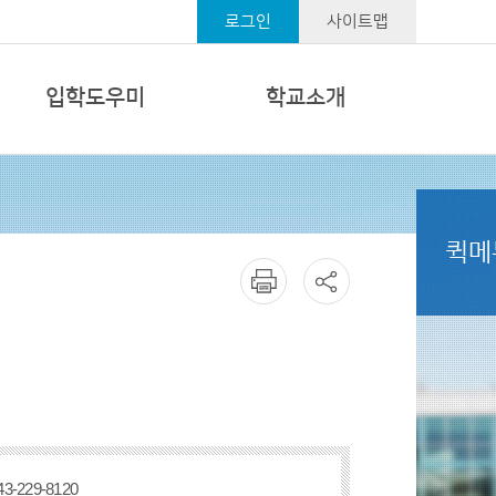
로그인
사이트맵
입학도우미
학교소개
퀵메
43-229-8120