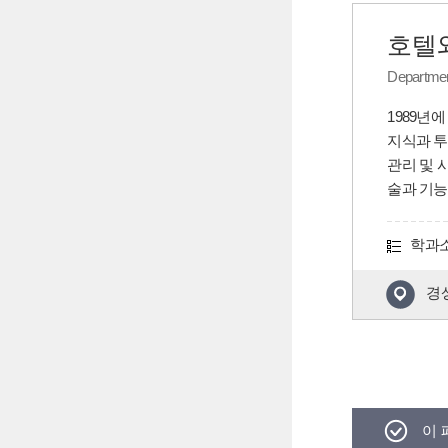
호텔
Departmen
1989년
지식과 투
관리 및 
술과 기능
학과
경상
이 