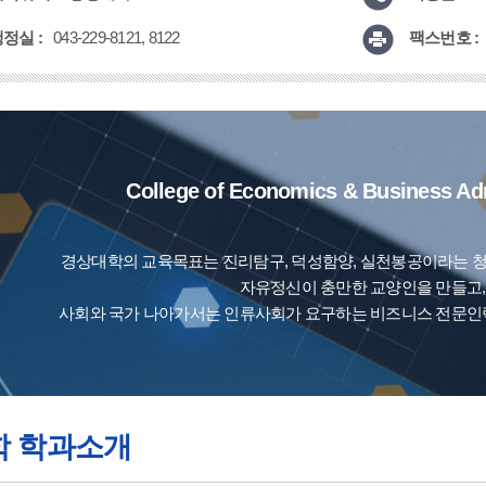
정실 :
팩스번호 :
043-229-8121, 8122
College of Economics & Business Adm
경상대학의 교육목표는 진리탐구, 덕성함양, 실천봉공이라는 
자유정신이 충만한 교양인을 만들고,
사회와 국가 나아가서는 인류사회가 요구하는 비즈니스 전문인력
학 학과소개