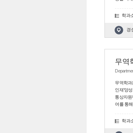
학과
경상
무역
Department
무역학과는
인재’양성
통상자원부 
여를 통해
학과