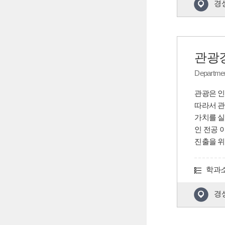
경상
관광
Departmen
관광은 인
따라서 관
가치를 실
인 전공 
진출을 위
학과
경상