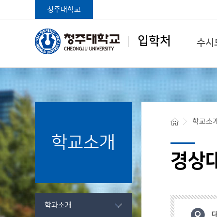
청주대학교
입학처
수시
학생중심 글로벌대학
학교소
학교소개
청주대학교 입학처
경상
학과소개
대