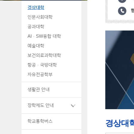
경상대학
행
인문사회대학
공과대학
AI·SW융합 대학
예술대학
보건의료과학대학
항공·국방대학
자유전공학부
생활관 안내
장학제도 안내
학교통학버스
경상대