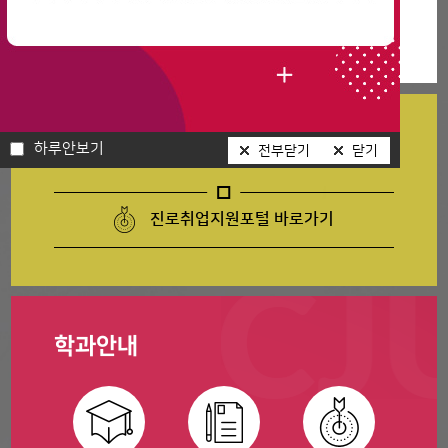
생활체육학과 야외 스포츠 워크숍
2025-05-09
생활체육학과 워크숍 참여 학생 대상 성인지 감수성 특강
2025-04-25
취업정보
하루안보기
전부닫기
닫기
진로취업지원포털 바로가기
학과안내