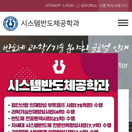
본문 바로가기
SITEMAP
LOGIN
청주대학교
다른 학과 바로가기
시스템반도체공학과
Department of system Semiconductor
Engineering
공지사항
[2025학년도 2학기 성적 증명서 제출 안내]
2025-12-30
하루안보기
전부닫기
닫기
[2025학년도 반도체 부트캠프 사업 만족도 조사 안내]
2025-12-15