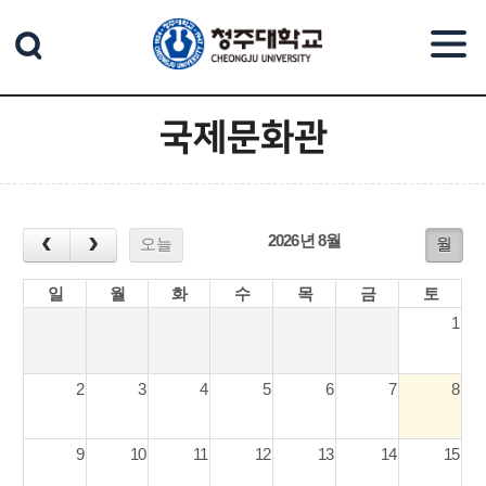
본문 바로가기
국제문화관
2026년 8월
오늘
월
일
월
화
수
목
금
토
1
2
3
4
5
6
7
8
9
10
11
12
13
14
15