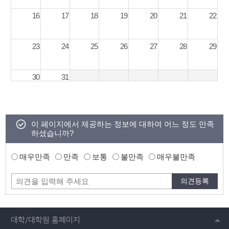
16
17
18
19
20
21
22
23
24
25
26
27
28
29
30
31
이 페이지에서 제공하는 정보에 대하여 어느 정도 만족
하셨습니까?
매우만족
만족
보통
불만족
매우불만족
대학/대학원 홈페이지