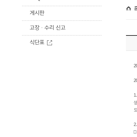
게시판
고장·수리 신고
식단표
2
2
1
2