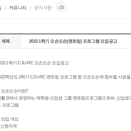
홈
커뮤니티
공지사항
제목
2022-1학기 오손도손(멘토링) 프로그램 모집공고
022-1학기 CJU-RC 오손도손 모집공고
022학년도 2학기 CJU-RC 멘토링 프로그램 중 오손도손에 참여할 사생
. 오손도손이란?
생활관에서 운영하는 재학생-신입생 그룹 멘토링프로그램으로써, 신입생과
도 프로그램
. 모집 개요
□ 신청자격