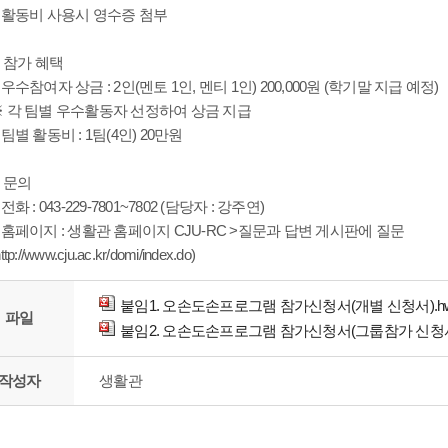
□ 활동비 사용시 영수증 첨부
. 참가 혜택
 우수참여자 상금 : 2인(멘토 1인, 멘티 1인) 200,000원 (학기말 지급 예정)
※ 각 팀별 우수활동자 선정하여 상금 지급
 팀별 활동비 : 1팀(4인) 20만원
. 문의
 전화 : 043-229-7801~7802 (담당자 : 강주연)
 홈페이지 : 생활관 홈페이지 CJU-RC >질문과 답변 게시판에 질문
http://www.cju.ac.kr/domi/index.do)
붙임1. 오손도손프로그램 참가신청서(개별 신청서).h
파일
붙임2. 오손도손프로그램 참가신청서(그룹참가 신청서)
작성자
생활관