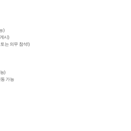
능)
 게시)
멘토는 의무 참석!)
능)
변동 가능