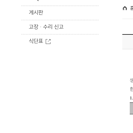
게시판
고장·수리 신고
식단표
1