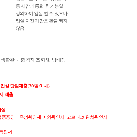
동 사감과 통화 후 가능일
상의하여 입실 할 수 있으나
입실 이전 기간은 환불 되지
않음
→
생활관
→
합격자 조회 및 방배정
 입실 당일제출
(30
일 이내
)
서 제출
입실
접종증명ㆍ음성확인제 예외확인서
,
코로나
19
완치확인서
확인서