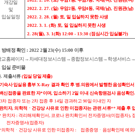
2022. 2. 26. (
토
)
우암
1
동
,
우암
3
동
,
국제
(
여
),
진원관
(
여
)
개강일
2022. 2. 27. (
일
)
우암
2
동
,
우암
4
동
,
국제
(
남
),
진원관
(
남
)
및
입실일정
2022. 2. 28. (
월
)
토
,
일 입실하지 못한 사생
2022. 3. 1. (
화
)
토
,
일 입실하지 못한 사생
2. 28(
월
), 3. 1(
화
) 12:00 - 13:30 (
점심시간 입실불가
)
.
방배정 확인
: 2022 2
월
23(
수
) 15:00
이후
학교홈페이지
→
차세대정보시스템
→
종합정보시스템
→
학생서비스
.
입실 준비물
가
.
제출서류
(
입실 당일 제출
)
기숙사 입실용 흉부
X-Ray
결과 확인 후 병
.
의원에서 발행한 음성확인서
백신접종을 완료한 자
*
이며
,
입소하기
2
일 이내 신속항원검사 음성확인
 3
차 접종자 또는
2
차 접종 후
14
일 경과하고
90
일 이내인 자
완치자
,
의학적ㆍ건강상 사유로 인한 미접종자는 관련 서류
**
제출 후 
*
완치자
:
격리해제확인서
,
코로나 완치확인서 전자증명서
(
미접종자
),
전자증명서
(
접종자
)
*
의학적ㆍ건강상 사유로 인한 미접종자
:
접종증명ㆍ음성확인제 예외