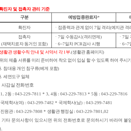
확진자 및 접촉자 관리 기준
구분
예방접종완료자
*
확진자
ㆍ접종력과 관계 없이
7
일 격리
(
예지관 격
접촉자
ㆍ
7
일 수동감시
(
격리면제
)
ㆍ
7
일
(
재택치료자 동거인 포함
)
ㆍ
6~7
일차
PCR
검사 시행
ㆍ
6~7
생활관 생활수칙 안내 및 서약서 각
1
부
.(
생활관 홈페이지
)
위의 제출 서류를 미리 준비하여 착오 없이 입실 할 수 있도록 하여 주시
나
.
침대용 개인 침구류
(
베게 포함
)
다
.
세면도구 일체
.
사감실 전화번호
 1, 2
동
: 043-229-7811 * 3, 4
동
: 043-229-7813 * 5
동
: 043-229-7816
*
국제학사
(
여
) : 043-299-7482 *
국제학사
(
남
) : 043-299-7481
*
진원관
: 043-229-7808 *
생활관 행정실
: 043-229-7801,02
5. 기타 문의사항이 있으시면 위의 전화번호로 문의하시기 바라며 붙
.